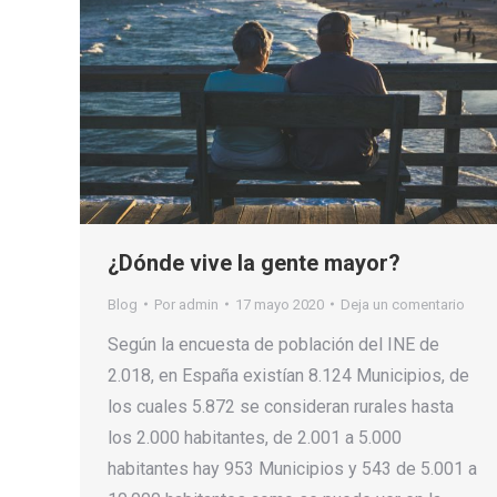
¿Dónde vive la gente mayor?
Blog
Por
admin
17 mayo 2020
Deja un comentario
Según la encuesta de población del INE de
2.018, en España existían 8.124 Municipios, de
los cuales 5.872 se consideran rurales hasta
los 2.000 habitantes, de 2.001 a 5.000
habitantes hay 953 Municipios y 543 de 5.001 a