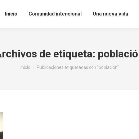
Inicio
Comunidad intencional
Una nueva vida
rchivos de etiqueta:
poblaci
Estás aquí:
Inicio
Publicaciones etiquetadas con "población"