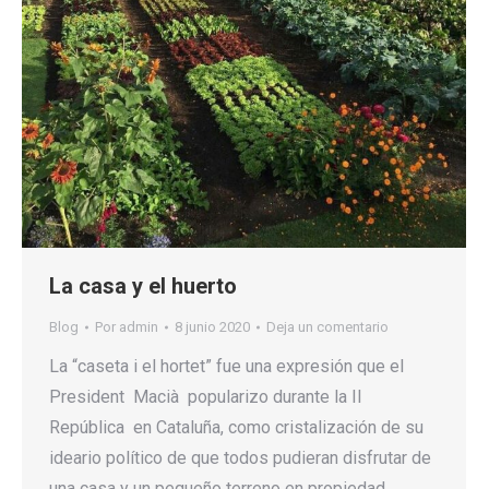
La casa y el huerto
Blog
Por
admin
8 junio 2020
Deja un comentario
La “caseta i el hortet” fue una expresión que el
President Macià popularizo durante la II
República en Cataluña, como cristalización de su
ideario político de que todos pudieran disfrutar de
una casa y un pequeño terreno en propiedad.