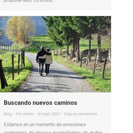
proponérselo. En estos…
Buscando nuevos caminos
Blog
Por
admin
6 mayo 2020
Deja un comentario
Estamos en un momento de emociones
contenidas, de deseos insatisfechos, de dudas