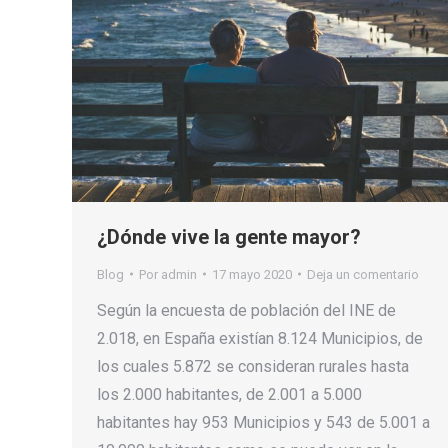
¿Dónde vive la gente mayor?
Blog
Por
admin
17 mayo 2020
Deja un comentario
Según la encuesta de población del INE de
2.018, en España existían 8.124 Municipios, de
los cuales 5.872 se consideran rurales hasta
los 2.000 habitantes, de 2.001 a 5.000
habitantes hay 953 Municipios y 543 de 5.001 a