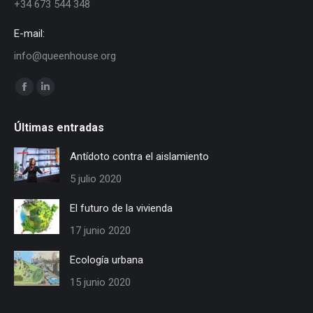
+34 673 544 348
E-mail:
info@queenhouse.org
Encuéntranos en:
Facebook
Linkedin
page
page
Últimas entradas
opens
opens
in
in
Antídoto contra el aislamiento
new
new
5 julio 2020
window
window
El futuro de la vivienda
17 junio 2020
Ecología urbana
15 junio 2020