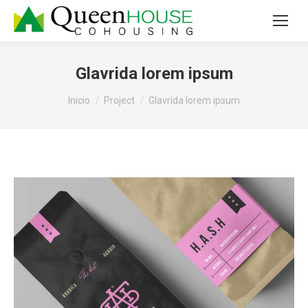
Glavrida lorem ipsum
Estás aquí:
Inicio
Project
Glavrida lorem ipsum