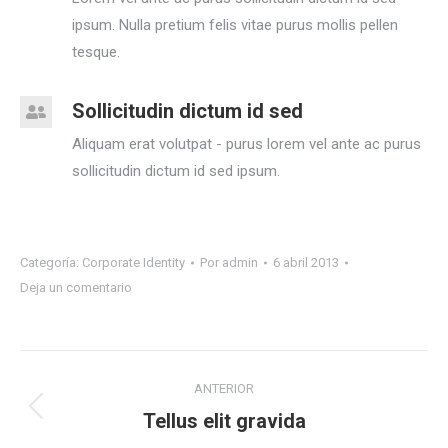
ipsum. Nulla pretium felis vitae purus mollis pellen
tesque.
Sollicitudin dictum id sed
Aliquam erat volutpat - purus lorem vel ante ac purus
sollicitudin dictum id sed ipsum.
Categoría:
Corporate Identity
Por
admin
6 abril 2013
Deja un comentario
Navegación
ANTERIOR
entre
Tellus elit gravida
Proyecto
anterior